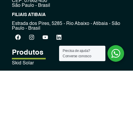
CEP: 07662-450
São Paulo - Brasil
FILIAIS ATIBAIA
Estrada dos Pires, 5285 - Rio Abaixo - Atibaia - São
Paulo - Brasil
Precisa de ajuda?
Produtos
Converse conosco
Skid Solar
Média tensão
Páginas
Home
Sobre Nós
Fornecedores