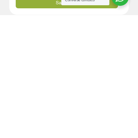
Converse conosco
Saiba mais
08/01/2026
Evite falhas na distribuição de energia e
reduza custos com um QGBT projetado
para máxima eficiência
A infraestrutura elétrica é um pilar essencial para
qualquer operação industrial, comercial ou
infraestrutura crítica.